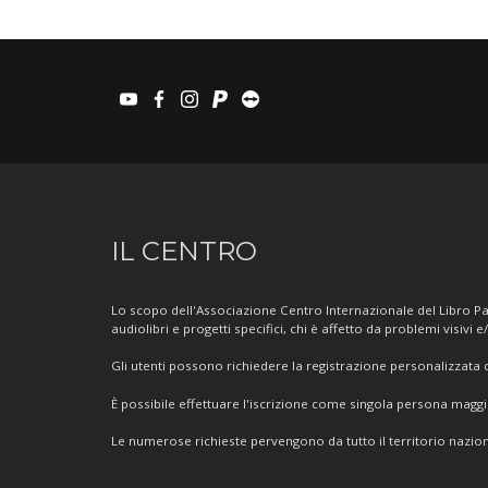
youtube
facebook
instagram
paypal
teamviewer
Informazioni
IL CENTRO
sul
Centro
Lo scopo dell'Associazione Centro Internazionale del Libro Par
audiolibri e progetti specifici, chi è affetto da problemi visivi e
Gli utenti possono richiedere la registrazione personalizzata de
È possibile effettuare l'iscrizione come singola persona mag
Le numerose richieste pervengono da tutto il territorio nazion