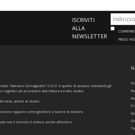
ISCRIVITI
ALLA
CONFERMO 
NEWSLETTER
PRESO VIS
N
H
lato "Adriano Sernagiotto" O.D.V. è quello di aiutare, mediante gli
Au
/o cognitivi ad accostarsi alla lettura ed allo studio.
Au
i testi, anche di studio.
Il
giorenne oppure come genitore o tutore di minore.
Ep
Do
ale ma il servizio è esteso anche all’estero.
Te