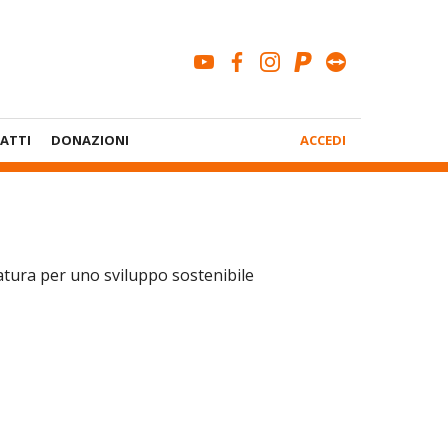
youtube
facebook
instagram
paypal
teamviewe
Menù
ATTI
DONAZIONI
ACCEDI
Account
atura per uno sviluppo sostenibile