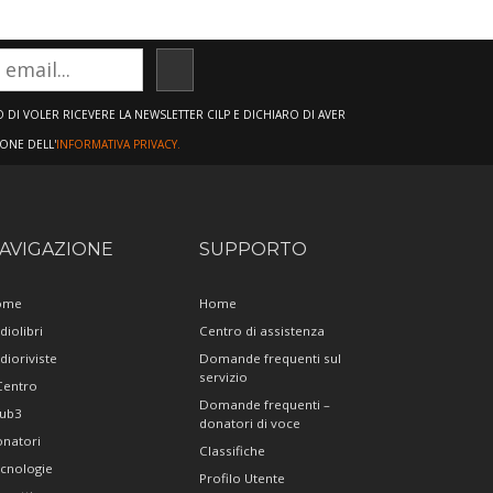
ISCRIVITI
DI VOLER RICEVERE LA NEWSLETTER CILP E DICHIARO DI AVER
IONE DELL'
INFORMATIVA PRIVACY.
AVIGAZIONE
SUPPORTO
ome
Home
diolibri
Centro di assistenza
dioriviste
Domande frequenti sul
servizio
 Centro
Domande frequenti –
ub3
donatori di voce
natori
Classifiche
cnologie
Profilo Utente