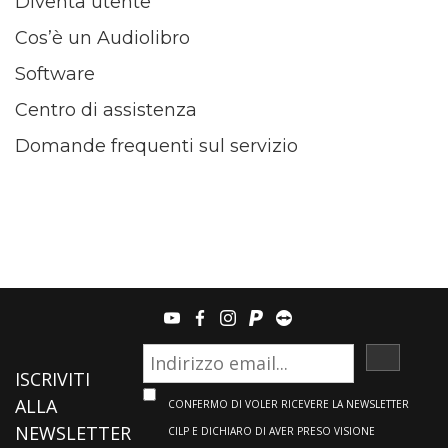
Diventa utente
Cos’è un Audiolibro
Software
Centro di assistenza
Domande frequenti sul servizio
youtube
facebook
instagram
paypal
teamviewer
ISCRIVI
ISCRIVITI
ALLA
CONFERMO DI VOLER RICEVERE LA NEWSLETTER
NEWSLETTER
CILP E DICHIARO DI AVER PRESO VISIONE