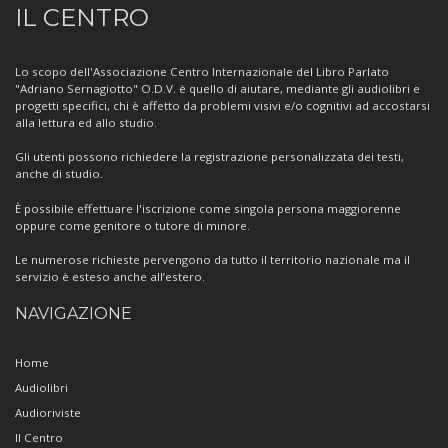
Informazioni
IL CENTRO
sul
Centro
Lo scopo dell'Associazione Centro Internazionale del Libro Parlato
"Adriano Sernagiotto" O.D.V. è quello di aiutare, mediante gli audiolibri e
progetti specifici, chi è affetto da problemi visivi e/o cognitivi ad accostarsi
alla lettura ed allo studio.
Gli utenti possono richiedere la registrazione personalizzata dei testi,
anche di studio.
È possibile effettuare l'iscrizione come singola persona maggiorenne
oppure come genitore o tutore di minore.
Le numerose richieste pervengono da tutto il territorio nazionale ma il
servizio è esteso anche all’estero.
NAVIGAZIONE
Home
Audiolibri
Audioriviste
Il Centro