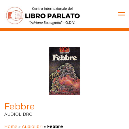
Vai
al
contenuto
Febbre
AUDIOLIBRO
Home
»
Audiolibri
»
Febbre