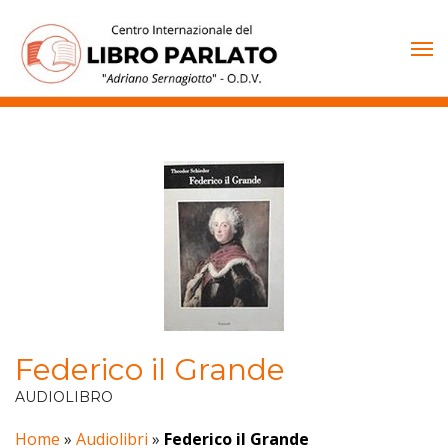
Vai
al
contenuto
Federico il Grande
AUDIOLIBRO
Home
»
Audiolibri
»
Federico il Grande