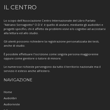
Informazioni
IL CENTRO
sul
Centro
Lo scopo dell'Associazione Centro Internazionale del Libro Parlato
"Adriano Sernagiotto" O.D.V. è quello di aiutare, mediante gli audiolibri e
progetti specifici, chi è affetto da problemi visivi e/o cognitivi ad accostarsi
alla lettura ed allo studio.
Gli utenti possono richiedere la registrazione personalizzata dei testi,
anche di studio.
È possibile effettuare l'iscrizione come singola persona maggiorenne
oppure come genitore o tutore di minore.
Le numerose richieste pervengono da tutto il territorio nazionale ma il
servizio è esteso anche all’estero.
NAVIGAZIONE
Home
Audiolibri
Audioriviste