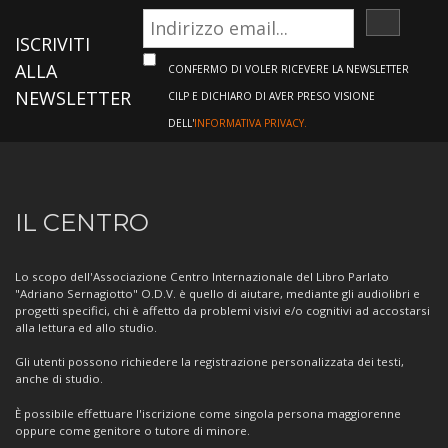
ISCRIVI
ISCRIVITI
ALLA
CONFERMO DI VOLER RICEVERE LA NEWSLETTER
NEWSLETTER
CILP E DICHIARO DI AVER PRESO VISIONE
DELL'
INFORMATIVA PRIVACY.
Informazioni
IL CENTRO
sul
Centro
Lo scopo dell'Associazione Centro Internazionale del Libro Parlato
"Adriano Sernagiotto" O.D.V. è quello di aiutare, mediante gli audiolibri e
progetti specifici, chi è affetto da problemi visivi e/o cognitivi ad accostarsi
alla lettura ed allo studio.
Gli utenti possono richiedere la registrazione personalizzata dei testi,
anche di studio.
È possibile effettuare l'iscrizione come singola persona maggiorenne
oppure come genitore o tutore di minore.