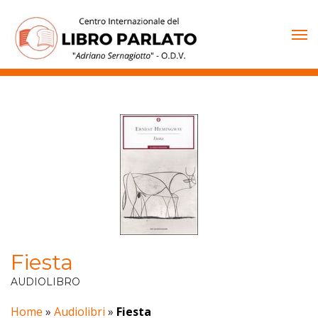
Vai
al
contenuto
Fiesta
AUDIOLIBRO
Home
»
Audiolibri
»
Fiesta