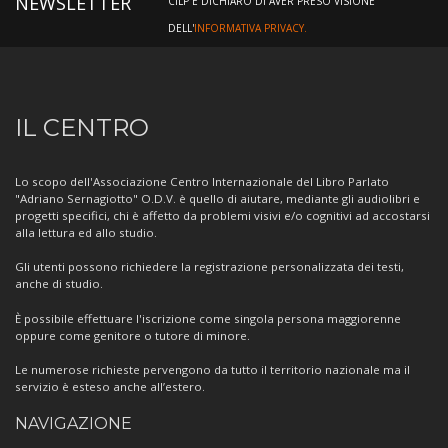
NEWSLETTER
CILP E DICHIARO DI AVER PRESO VISIONE
DELL'
INFORMATIVA PRIVACY.
Informazioni
IL CENTRO
sul
Centro
Lo scopo dell'Associazione Centro Internazionale del Libro Parlato
"Adriano Sernagiotto" O.D.V. è quello di aiutare, mediante gli audiolibri e
progetti specifici, chi è affetto da problemi visivi e/o cognitivi ad accostarsi
alla lettura ed allo studio.
Gli utenti possono richiedere la registrazione personalizzata dei testi,
anche di studio.
È possibile effettuare l'iscrizione come singola persona maggiorenne
oppure come genitore o tutore di minore.
Le numerose richieste pervengono da tutto il territorio nazionale ma il
servizio è esteso anche all’estero.
NAVIGAZIONE