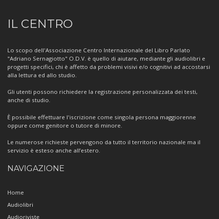
Informazioni
IL CENTRO
sul
Centro
Lo scopo dell'Associazione Centro Internazionale del Libro Parlato
"Adriano Sernagiotto" O.D.V. è quello di aiutare, mediante gli audiolibri e
progetti specifici, chi è affetto da problemi visivi e/o cognitivi ad accostarsi
alla lettura ed allo studio.
Gli utenti possono richiedere la registrazione personalizzata dei testi,
anche di studio.
È possibile effettuare l'iscrizione come singola persona maggiorenne
oppure come genitore o tutore di minore.
Le numerose richieste pervengono da tutto il territorio nazionale ma il
servizio è esteso anche all’estero.
NAVIGAZIONE
Home
Audiolibri
Audioriviste