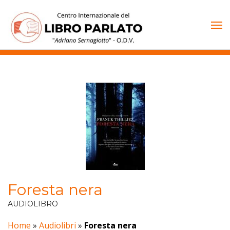
Vai
al
contenuto
Foresta nera
AUDIOLIBRO
Home
»
Audiolibri
»
Foresta nera