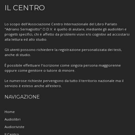
Informazioni
IL CENTRO
sul
Centro
Lo scopo dell'Associazione Centro Internazionale del Libro Parlato
"Adriano Sernagiotto" O.D.V. è quello di aiutare, mediante gli audiolibri e
progetti specifici, chi è affetto da problemi visivi e/o cognitivi ad accostarsi
alla lettura ed allo studio.
Gli utenti possono richiedere la registrazione personalizzata dei testi,
anche di studio.
È possibile effettuare l'iscrizione come singola persona maggiorenne
oppure come genitore o tutore di minore.
Le numerose richieste pervengono da tutto il territorio nazionale ma il
servizio è esteso anche all’estero.
NAVIGAZIONE
Home
Audiolibri
Audioriviste
Il Centro