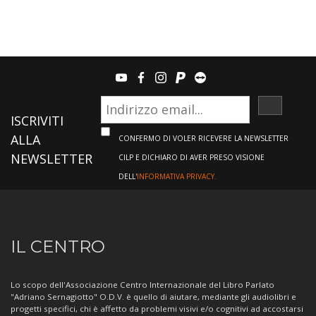
youtube
facebook
instagram
paypal
teamviewer
ISCRIVI
ISCRIVITI
ALLA
CONFERMO DI VOLER RICEVERE LA NEWSLETTER
NEWSLETTER
CILP E DICHIARO DI AVER PRESO VISIONE
DELL'
INFORMATIVA PRIVACY.
Informazioni
IL CENTRO
sul
Centro
Lo scopo dell'Associazione Centro Internazionale del Libro Parlato
"Adriano Sernagiotto" O.D.V. è quello di aiutare, mediante gli audiolibri e
progetti specifici, chi è affetto da problemi visivi e/o cognitivi ad accostarsi