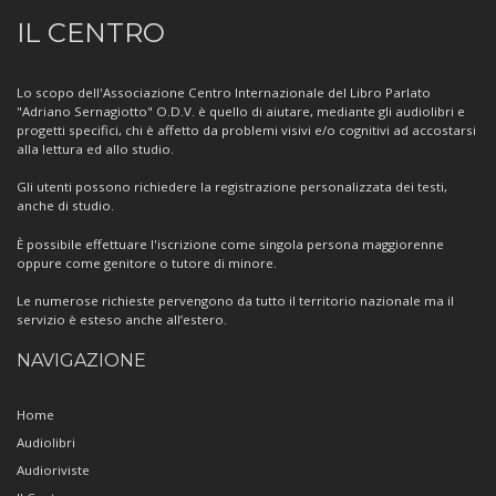
Informazioni
IL CENTRO
sul
Centro
Lo scopo dell'Associazione Centro Internazionale del Libro Parlato
"Adriano Sernagiotto" O.D.V. è quello di aiutare, mediante gli audiolibri e
progetti specifici, chi è affetto da problemi visivi e/o cognitivi ad accostarsi
alla lettura ed allo studio.
Gli utenti possono richiedere la registrazione personalizzata dei testi,
anche di studio.
È possibile effettuare l'iscrizione come singola persona maggiorenne
oppure come genitore o tutore di minore.
Le numerose richieste pervengono da tutto il territorio nazionale ma il
servizio è esteso anche all’estero.
NAVIGAZIONE
Home
Audiolibri
Audioriviste