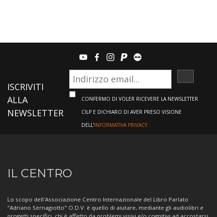
youtube
facebook
instagram
paypal
teamviewer
ISCRIVI
ISCRIVITI
ALLA
CONFERMO DI VOLER RICEVERE LA NEWSLETTER
NEWSLETTER
CILP E DICHIARO DI AVER PRESO VISIONE
DELL'
INFORMATIVA PRIVACY.
Informazioni
IL CENTRO
sul
Centro
Lo scopo dell'Associazione Centro Internazionale del Libro Parlato
"Adriano Sernagiotto" O.D.V. è quello di aiutare, mediante gli audiolibri e
progetti specifici, chi è affetto da problemi visivi e/o cognitivi ad accostarsi