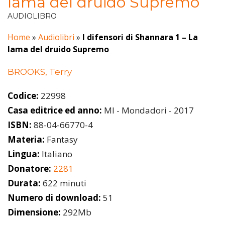
lama del druido Supremo
AUDIOLIBRO
Home
»
Audiolibri
»
I difensori di Shannara 1 – La
lama del druido Supremo
BROOKS, Terry
Codice:
22998
Casa editrice ed anno:
MI - Mondadori - 2017
ISBN:
88-04-66770-4
Materia:
Fantasy
Lingua:
Italiano
Donatore:
2281
Durata:
622 minuti
Numero di download:
51
Dimensione:
292Mb