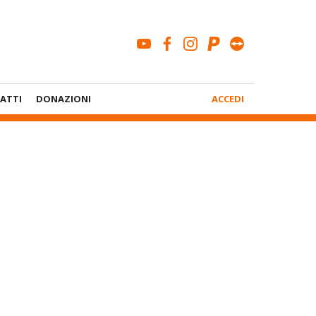
youtube
facebook
instagram
paypal
teamviewe
Menù
ATTI
DONAZIONI
ACCEDI
Account