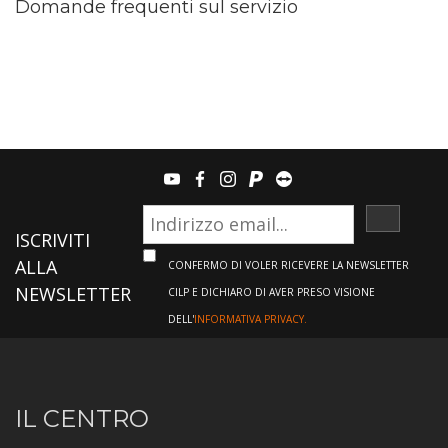
Domande frequenti sul servizio
youtube
facebook
instagram
paypal
teamviewer
ISCRIVI
ISCRIVITI
ALLA
CONFERMO DI VOLER RICEVERE LA NEWSLETTER
NEWSLETTER
CILP E DICHIARO DI AVER PRESO VISIONE
DELL'
INFORMATIVA PRIVACY.
Informazioni
IL CENTRO
sul