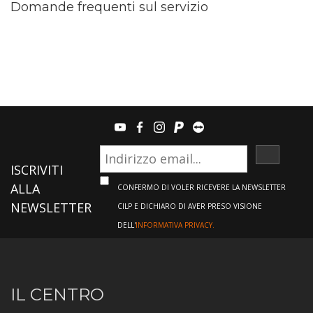
Domande frequenti sul servizio
youtube
facebook
instagram
paypal
teamviewer
ISCRIVI
ISCRIVITI
ALLA
CONFERMO DI VOLER RICEVERE LA NEWSLETTER
NEWSLETTER
CILP E DICHIARO DI AVER PRESO VISIONE
DELL'
INFORMATIVA PRIVACY.
Informazioni
IL CENTRO
sul