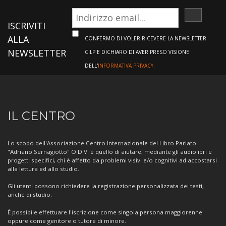
ISCRIVI
ISCRIVITI
ALLA
CONFERMO DI VOLER RICEVERE LA NEWSLETTER
NEWSLETTER
CILP E DICHIARO DI AVER PRESO VISIONE
DELL'
INFORMATIVA PRIVACY.
Informazioni
IL CENTRO
sul
Centro
Lo scopo dell'Associazione Centro Internazionale del Libro Parlato
"Adriano Sernagiotto" O.D.V. è quello di aiutare, mediante gli audiolibri e
progetti specifici, chi è affetto da problemi visivi e/o cognitivi ad accostarsi
alla lettura ed allo studio.
Gli utenti possono richiedere la registrazione personalizzata dei testi,
anche di studio.
È possibile effettuare l'iscrizione come singola persona maggiorenne
oppure come genitore o tutore di minore.