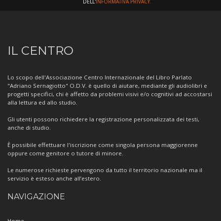
DELL'
INFORMATIVA PRIVACY.
Informazioni
IL CENTRO
sul
Centro
Lo scopo dell'Associazione Centro Internazionale del Libro Parlato
"Adriano Sernagiotto" O.D.V. è quello di aiutare, mediante gli audiolibri e
progetti specifici, chi è affetto da problemi visivi e/o cognitivi ad accostarsi
alla lettura ed allo studio.
Gli utenti possono richiedere la registrazione personalizzata dei testi,
anche di studio.
È possibile effettuare l'iscrizione come singola persona maggiorenne
oppure come genitore o tutore di minore.
Le numerose richieste pervengono da tutto il territorio nazionale ma il
servizio è esteso anche all’estero.
NAVIGAZIONE
Home