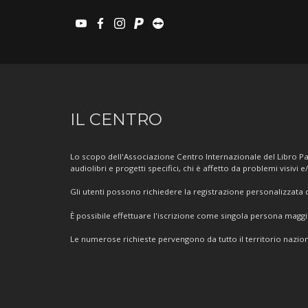
youtube
facebook
instagram
paypal
teamviewer
Informazioni
IL CENTRO
sul
Centro
Lo scopo dell'Associazione Centro Internazionale del Libro Par
audiolibri e progetti specifici, chi è affetto da problemi visivi e
Gli utenti possono richiedere la registrazione personalizzata de
È possibile effettuare l'iscrizione come singola persona mag
Le numerose richieste pervengono da tutto il territorio nazion