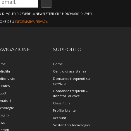
ISCRIVITI
DI VOLER RICEVERE LA NEWSLETTER CILP E DICHIARO DI AVER
IONE DELL'
INFORMATIVA PRIVACY.
AVIGAZIONE
SUPPORTO
ome
Home
diolibri
Centro di assistenza
dioriviste
Domande frequenti sul
servizio
 Centro
Domande frequenti –
ub3
donatori di voce
natori
Classifiche
cnologie
Profilo Utente
ogetti
Account
ews
Sostenitori tecnologici
ntatti