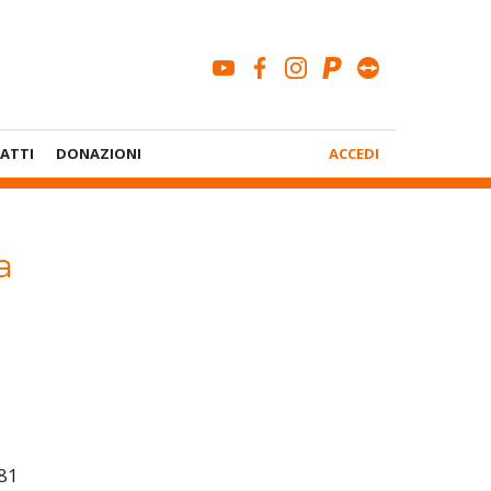
youtube
facebook
instagram
paypal
teamviewe
Menù
ATTI
DONAZIONI
ACCEDI
Account
a
981