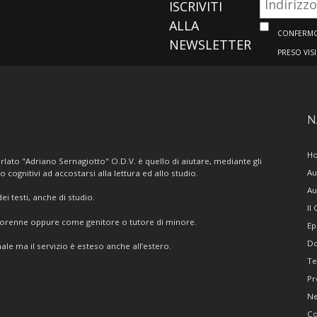
ISCRIVITI
ALLA
CONFERMO 
NEWSLETTER
PRESO VIS
N
H
lato "Adriano Sernagiotto" O.D.V. è quello di aiutare, mediante gli
Au
/o cognitivi ad accostarsi alla lettura ed allo studio.
Au
i testi, anche di studio.
Il
giorenne oppure come genitore o tutore di minore.
Ep
Do
ale ma il servizio è esteso anche all’estero.
Te
Pr
N
Co