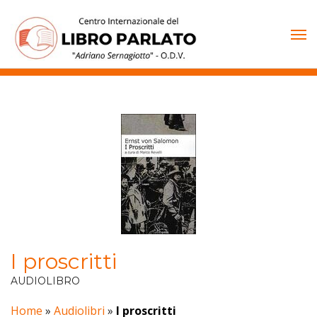
Vai
al
contenuto
I proscritti
AUDIOLIBRO
Home
»
Audiolibri
»
I proscritti