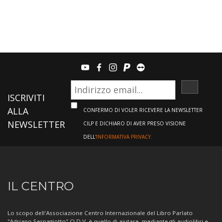
youtube
facebook
instagram
paypal
teamviewer
ISCRIVI
ISCRIVITI
ALLA
CONFERMO DI VOLER RICEVERE LA NEWSLETTER
NEWSLETTER
CILP E DICHIARO DI AVER PRESO VISIONE
DELL'
INFORMATIVA PRIVACY.
Informazioni
IL CENTRO
sul
Centro
Lo scopo dell'Associazione Centro Internazionale del Libro Parlato
"Adriano Sernagiotto" O.D.V. è quello di aiutare, mediante gli audiolibri e