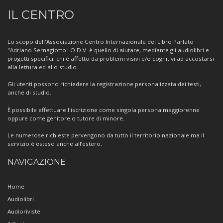
Informazioni
IL CENTRO
sul
Centro
Lo scopo dell'Associazione Centro Internazionale del Libro Parlato
"Adriano Sernagiotto" O.D.V. è quello di aiutare, mediante gli audiolibri e
progetti specifici, chi è affetto da problemi visivi e/o cognitivi ad accostarsi
alla lettura ed allo studio.
Gli utenti possono richiedere la registrazione personalizzata dei testi,
anche di studio.
È possibile effettuare l'iscrizione come singola persona maggiorenne
oppure come genitore o tutore di minore.
Le numerose richieste pervengono da tutto il territorio nazionale ma il
servizio è esteso anche all’estero.
NAVIGAZIONE
Home
Audiolibri
Audioriviste