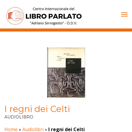
Vai
al
contenuto
I regni dei Celti
AUDIOLIBRO
Home
»
Audiolibri
»
I regni dei Celti