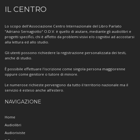
Informazioni
IL CENTRO
sul
Centro
Lo scopo dell'Associazione Centro Internazionale del Libro Parlato
"Adriano Sernagiotto" O.D.V. è quello di aiutare, mediante gli audiolibri e
progetti specifici, chi è affetto da problemi visivi e/o cognitivi ad accostarsi
alla lettura ed allo studio.
Gli utenti possono richiedere la registrazione personalizzata dei testi,
anche di studio.
È possibile effettuare l'iscrizione come singola persona maggiorenne
oppure come genitore o tutore di minore.
Le numerose richieste pervengono da tutto il territorio nazionale ma il
servizio è esteso anche all’estero.
NAVIGAZIONE
Home
Audiolibri
Audioriviste