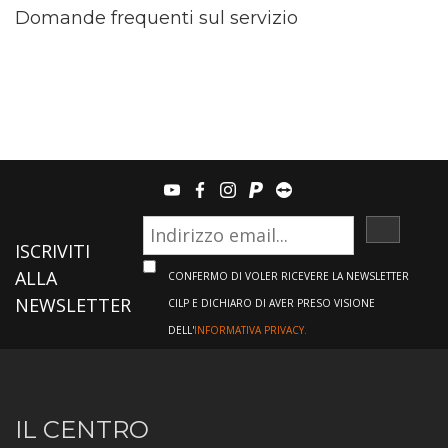
Domande frequenti sul servizio
youtube
facebook
instagram
paypal
teamviewer
ISCRIVI
ISCRIVITI
ALLA
CONFERMO DI VOLER RICEVERE LA NEWSLETTER
NEWSLETTER
CILP E DICHIARO DI AVER PRESO VISIONE
DELL'
INFORMATIVA PRIVACY.
Informazioni
IL CENTRO
sul