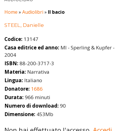
Home
»
Audiolibri
»
Il bacio
STEEL, Danielle
Codice:
13147
Casa editrice ed anno:
MI - Sperling & Kupfer -
2004
ISBN:
88-200-3717-3
Materia:
Narrativa
Lingua:
Italiano
Donatore:
1686
Durata:
966 minuti
Numero di download:
90
Dimensione:
453Mb
Non hai effettuato l'accesso.
Accedi.