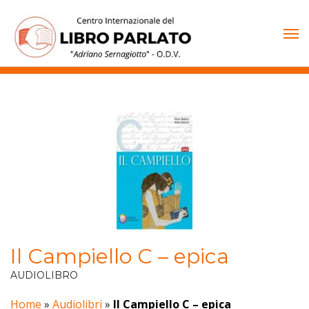
Vai
al
contenuto
Il Campiello C – epica
AUDIOLIBRO
Home
»
Audiolibri
»
Il Campiello C – epica