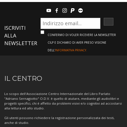
youtube
facebook
instagram
paypal
teamviewer
ISCRIVI
ISCRIVITI
ALLA
CONFERMO DI VOLER RICEVERE LA NEWSLETTER
NEWSLETTER
CILP E DICHIARO DI AVER PRESO VISIONE
DELL'
INFORMATIVA PRIVACY.
Informazioni
IL CENTRO
sul
Centro
Lo scopo dell'Associazione Centro Internazionale del Libro Parlato
"Adriano Sernagiotto" O.D.V. è quello di aiutare, mediante gli audiolibri e
progetti specifici, chi è affetto da problemi visivi e/o cognitivi ad accostarsi
alla lettura ed allo studio.
Gli utenti possono richiedere la registrazione personalizzata dei testi,
anche di studio.