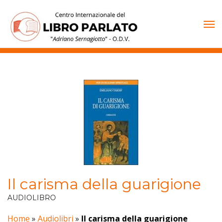
Vai
al
contenuto
Il carisma della guarigione
AUDIOLIBRO
Home
»
Audiolibri
»
Il carisma della guarigione