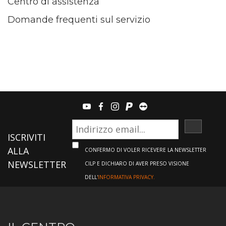
Centro di assistenza
Domande frequenti sul servizio
youtube
facebook
instagram
paypal
teamviewer
ISCRIVI
ISCRIVITI
ALLA
CONFERMO DI VOLER RICEVERE LA NEWSLETTER
NEWSLETTER
CILP E DICHIARO DI AVER PRESO VISIONE
DELL'
INFORMATIVA PRIVACY.
Informazioni