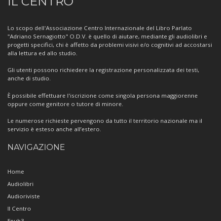
IL CENTRO
sul
Centro
Lo scopo dell'Associazione Centro Internazionale del Libro Parlato
"Adriano Sernagiotto" O.D.V. è quello di aiutare, mediante gli audiolibri e
progetti specifici, chi è affetto da problemi visivi e/o cognitivi ad accostarsi
alla lettura ed allo studio.
Gli utenti possono richiedere la registrazione personalizzata dei testi,
anche di studio.
È possibile effettuare l'iscrizione come singola persona maggiorenne
oppure come genitore o tutore di minore.
Le numerose richieste pervengono da tutto il territorio nazionale ma il
servizio è esteso anche all’estero.
NAVIGAZIONE
Home
Audiolibri
Audioriviste
Il Centro
Epub3