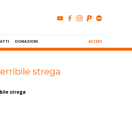
youtube
facebook
instagram
paypal
teamviewe
Menù
ATTI
DONAZIONI
ACCEDI
Account
erribile strega
ibile strega