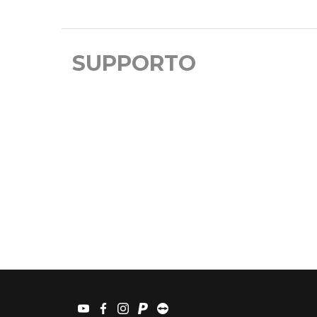
SUPPORTO
youtube
facebook
instagram
paypal
teamviewer