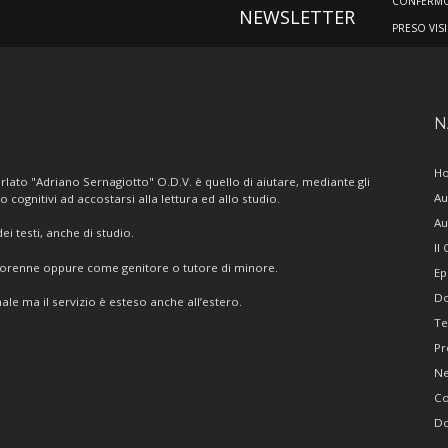
CONFERMO 
NEWSLETTER
PRESO VIS
N
H
lato "Adriano Sernagiotto" O.D.V. è quello di aiutare, mediante gli
Au
/o cognitivi ad accostarsi alla lettura ed allo studio.
Au
i testi, anche di studio.
Il
giorenne oppure come genitore o tutore di minore.
Ep
Do
ale ma il servizio è esteso anche all’estero.
Te
Pr
N
Co
Do