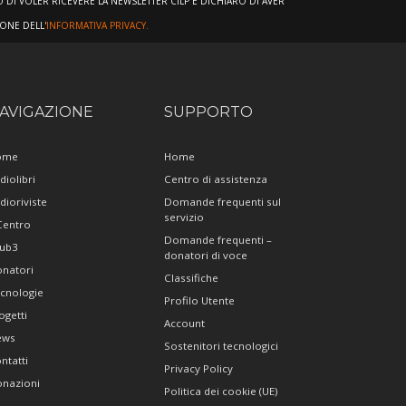
DI VOLER RICEVERE LA NEWSLETTER CILP E DICHIARO DI AVER
IONE DELL'
INFORMATIVA PRIVACY.
AVIGAZIONE
SUPPORTO
ome
Home
diolibri
Centro di assistenza
dioriviste
Domande frequenti sul
servizio
 Centro
Domande frequenti –
ub3
donatori di voce
natori
Classifiche
cnologie
Profilo Utente
ogetti
Account
ews
Sostenitori tecnologici
ntatti
Privacy Policy
nazioni
Politica dei cookie (UE)