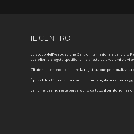
Informazioni
IL CENTRO
sul
Centro
Lo scopo dell'Associazione Centro Internazionale del Libro Par
audiolibri e progetti specifici, chi è affetto da problemi visivi e
Gli utenti possono richiedere la registrazione personalizzata de
È possibile effettuare l'iscrizione come singola persona mag
Le numerose richieste pervengono da tutto il territorio nazion