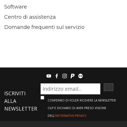
Software
Centro di assistenza
Domande frequenti sul servizio
youtube
facebook
instagram
paypal
teamviewer
ISCRIVI
ISCRIVITI
ALLA
CONFERMO DI VOLER RICEVERE LA NEWSLETTER
NEWSLETTER
CILP E DICHIARO DI AVER PRESO VISIONE
DELL'
INFORMATIVA PRIVACY.