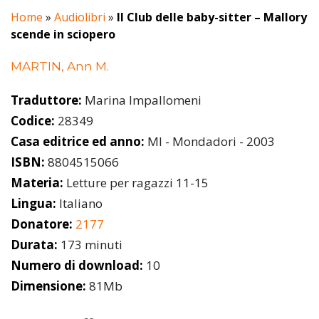
Home
»
Audiolibri
»
Il Club delle baby-sitter – Mallory
scende in sciopero
MARTIN, Ann M.
Traduttore:
Marina Impallomeni
Codice:
28349
Casa editrice ed anno:
MI - Mondadori - 2003
ISBN:
8804515066
Materia:
Letture per ragazzi 11-15
Lingua:
Italiano
Donatore:
2177
Durata:
173 minuti
Numero di download:
10
Dimensione:
81Mb