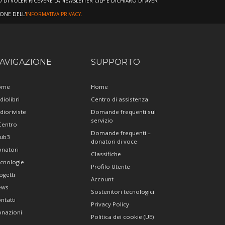
DI VOLER RICEVERE LA NEWSLETTER CILP E DICHIARO DI AVER
IONE DELL'
INFORMATIVA PRIVACY.
AVIGAZIONE
SUPPORTO
ome
Home
diolibri
Centro di assistenza
dioriviste
Domande frequenti sul
servizio
 Centro
Domande frequenti –
ub3
donatori di voce
natori
Classifiche
cnologie
Profilo Utente
ogetti
Account
ews
Sostenitori tecnologici
ntatti
Privacy Policy
nazioni
Politica dei cookie (UE)