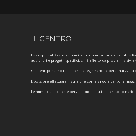
Informazioni
IL CENTRO
sul
Centro
Lo scopo dell'Associazione Centro Internazionale del Libro Par
audiolibri e progetti specifici, chi è affetto da problemi visivi e
Gli utenti possono richiedere la registrazione personalizzata de
È possibile effettuare l'iscrizione come singola persona mag
Le numerose richieste pervengono da tutto il territorio nazion