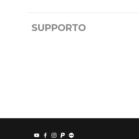
SUPPORTO
youtube
facebook
instagram
paypal
teamviewer