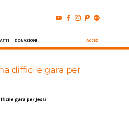
youtube
facebook
instagram
paypal
teamviewe
Menù
ATTI
DONAZIONI
ACCEDI
Account
na difficile gara per
fficile gara per Jessi