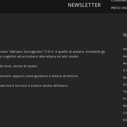
CONFERMO 
NEWSLETTER
PRESO VIS
N
H
lato "Adriano Sernagiotto" O.D.V. è quello di aiutare, mediante gli
Au
/o cognitivi ad accostarsi alla lettura ed allo studio.
Au
i testi, anche di studio.
Il
giorenne oppure come genitore o tutore di minore.
Ep
Do
ale ma il servizio è esteso anche all’estero.
Te
Pr
N
Co
Do