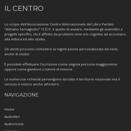
Informazioni
IL CENTRO
sul
Centro
Lo scopo dell'Associazione Centro Internazionale del Libro Parlato
"Adriano Sernagiotto" O.D.V. è quello di aiutare, mediante gli audiolibri e
progetti specifici, chi è affetto da problemi visivi e/o cognitivi ad accostarsi
alla lettura ed allo studio.
Gli utenti possono richiedere la registrazione personalizzata dei testi,
anche di studio.
È possibile effettuare l'iscrizione come singola persona maggiorenne
oppure come genitore o tutore di minore.
Le numerose richieste pervengono da tutto il territorio nazionale ma il
servizio è esteso anche all’estero.
NAVIGAZIONE
Home
Audiolibri
Audioriviste