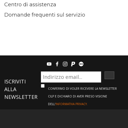
Centro di assistenza
Domande frequenti sul servizio
youtube
facebook
instagram
paypal
teamviewer
ISCRIVI
ISCRIVITI
ALLA
CONFERMO DI VOLER RICEVERE LA NEWSLETTER
NEWSLETTER
CILP E DICHIARO DI AVER PRESO VISIONE
DELL'
INFORMATIVA PRIVACY.
Informazioni