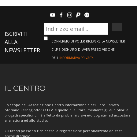
youtube
facebook
instagram
paypal
teamviewer
ISCRIVI
ISCRIVITI
ALLA
CONFERMO DI VOLER RICEVERE LA NEWSLETTER
NEWSLETTER
CILP E DICHIARO DI AVER PRESO VISIONE
DELL'
INFORMATIVA PRIVACY.
Informazioni
IL CENTRO
sul
Centro
Lo scopo dell'Associazione Centro Internazionale del Libro Parlato
"Adriano Sernagiotto" O.D.V. è quello di aiutare, mediante gli audiolibri e
progetti specifici, chi è affetto da problemi visivi e/o cognitivi ad accostarsi
alla lettura ed allo studio.
Gli utenti possono richiedere la registrazione personalizzata dei testi,
anche di studio.