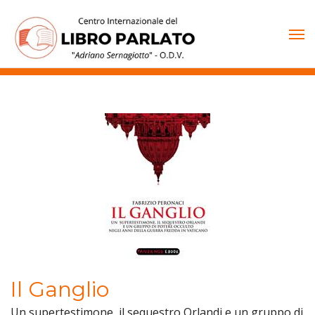
Vai
al
contenuto
Il Ganglio
Un supertestimone, il sequestro Orlandi e un gruppo di