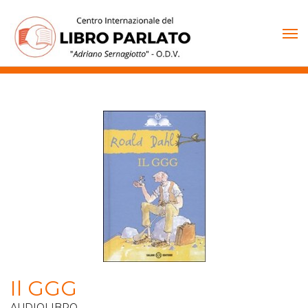
Vai
al
contenuto
Il GGG
AUDIOLIBRO