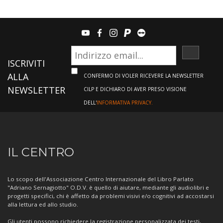
youtube
facebook
instagram
paypal
teamviewer
ISCRIVI
ISCRIVITI
ALLA
CONFERMO DI VOLER RICEVERE LA NEWSLETTER
NEWSLETTER
CILP E DICHIARO DI AVER PRESO VISIONE
DELL'
INFORMATIVA PRIVACY.
Informazioni
IL CENTRO
sul
Centro
Lo scopo dell'Associazione Centro Internazionale del Libro Parlato
"Adriano Sernagiotto" O.D.V. è quello di aiutare, mediante gli audiolibri e
progetti specifici, chi è affetto da problemi visivi e/o cognitivi ad accostarsi
alla lettura ed allo studio.
Gli utenti possono richiedere la registrazione personalizzata dei testi,