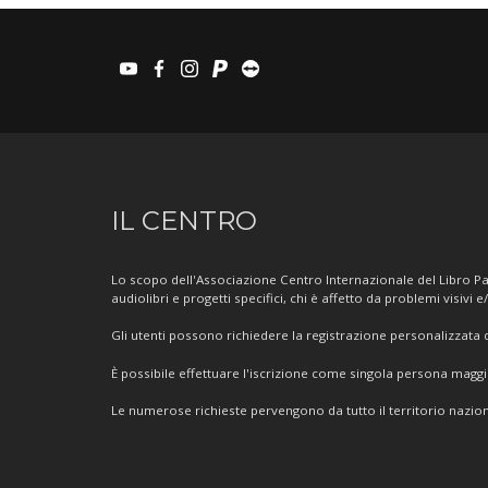
youtube
facebook
instagram
paypal
teamviewer
Informazioni
IL CENTRO
sul
Centro
Lo scopo dell'Associazione Centro Internazionale del Libro Par
audiolibri e progetti specifici, chi è affetto da problemi visivi e
Gli utenti possono richiedere la registrazione personalizzata de
È possibile effettuare l'iscrizione come singola persona mag
Le numerose richieste pervengono da tutto il territorio nazion