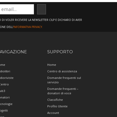
ISCRIVITI
DI VOLER RICEVERE LA NEWSLETTER CILP E DICHIARO DI AVER
IONE DELL'
INFORMATIVA PRIVACY.
AVIGAZIONE
SUPPORTO
ome
Home
diolibri
Centro di assistenza
dioriviste
Domande frequenti sul
servizio
 Centro
Domande frequenti –
ub3
donatori di voce
natori
Classifiche
cnologie
Profilo Utente
ogetti
Account
ews