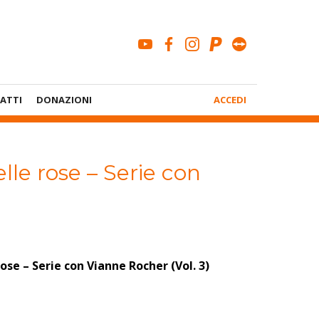
youtube
facebook
instagram
paypal
teamviewe
Menù
ATTI
DONAZIONI
ACCEDI
Account
elle rose – Serie con
rose – Serie con Vianne Rocher (Vol. 3)