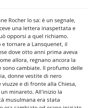
nne Rocher lo sa: è un segnale,
ceve una lettera inaspettata e
uò opporsi a quel richiamo.
o e tornare a Lansquenet, il
paese dove otto anni prima aveva
come allora, regnano ancora la
se sono cambiate. Il profumo delle
ria, donne vestite di nero
viuzze e di fronte alla Chiesa,
 un minareto. All'inizio la
nità musulmana era stata
to era cambiato ed erano iniziate