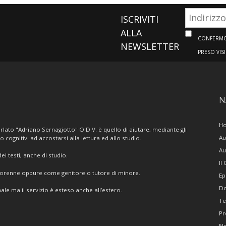
ISCRIVITI
ALLA
CONFERMO 
NEWSLETTER
PRESO VIS
N
H
lato "Adriano Sernagiotto" O.D.V. è quello di aiutare, mediante gli
Au
/o cognitivi ad accostarsi alla lettura ed allo studio.
Au
i testi, anche di studio.
Il
giorenne oppure come genitore o tutore di minore.
Ep
Do
ale ma il servizio è esteso anche all’estero.
Te
Pr
N