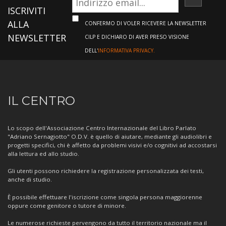
ISCRIVI
ISCRIVITI
ALLA
CONFERMO DI VOLER RICEVERE LA NEWSLETTER
NEWSLETTER
CILP E DICHIARO DI AVER PRESO VISIONE
DELL'
INFORMATIVA PRIVACY.
Informazioni
IL CENTRO
sul
Centro
Lo scopo dell'Associazione Centro Internazionale del Libro Parlato
"Adriano Sernagiotto" O.D.V. è quello di aiutare, mediante gli audiolibri e
progetti specifici, chi è affetto da problemi visivi e/o cognitivi ad accostarsi
alla lettura ed allo studio.
Gli utenti possono richiedere la registrazione personalizzata dei testi,
anche di studio.
È possibile effettuare l'iscrizione come singola persona maggiorenne
oppure come genitore o tutore di minore.
Le numerose richieste pervengono da tutto il territorio nazionale ma il