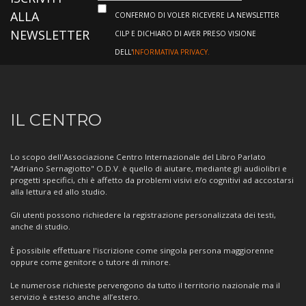
ALLA
CONFERMO DI VOLER RICEVERE LA NEWSLETTER
NEWSLETTER
CILP E DICHIARO DI AVER PRESO VISIONE
DELL'
INFORMATIVA PRIVACY.
Informazioni
IL CENTRO
sul
Centro
Lo scopo dell'Associazione Centro Internazionale del Libro Parlato
"Adriano Sernagiotto" O.D.V. è quello di aiutare, mediante gli audiolibri e
progetti specifici, chi è affetto da problemi visivi e/o cognitivi ad accostarsi
alla lettura ed allo studio.
Gli utenti possono richiedere la registrazione personalizzata dei testi,
anche di studio.
È possibile effettuare l'iscrizione come singola persona maggiorenne
oppure come genitore o tutore di minore.
Le numerose richieste pervengono da tutto il territorio nazionale ma il
servizio è esteso anche all’estero.