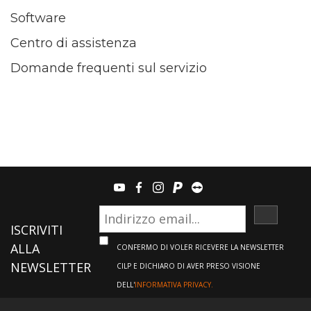
Software
Centro di assistenza
Domande frequenti sul servizio
youtube
facebook
instagram
paypal
teamviewer
ISCRIVI
ISCRIVITI
ALLA
CONFERMO DI VOLER RICEVERE LA NEWSLETTER
NEWSLETTER
CILP E DICHIARO DI AVER PRESO VISIONE
DELL'
INFORMATIVA PRIVACY.