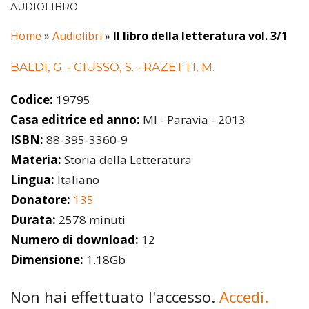
AUDIOLIBRO
Home
»
Audiolibri
»
Il libro della letteratura vol. 3/1
BALDI, G. - GIUSSO, S. - RAZETTI, M.
Codice:
19795
Casa editrice ed anno:
MI - Paravia - 2013
ISBN:
88-395-3360-9
Materia:
Storia della Letteratura
Lingua:
Italiano
Donatore:
135
Durata:
2578 minuti
Numero di download:
12
Dimensione:
1.18Gb
Non hai effettuato l'accesso.
Accedi.