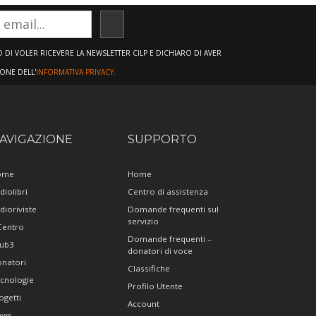
ISCRIVITI
DI VOLER RICEVERE LA NEWSLETTER CILP E DICHIARO DI AVER
IONE DELL'
INFORMATIVA PRIVACY.
AVIGAZIONE
SUPPORTO
ome
Home
diolibri
Centro di assistenza
dioriviste
Domande frequenti sul
servizio
 Centro
Domande frequenti –
ub3
donatori di voce
natori
Classifiche
cnologie
Profilo Utente
ogetti
Account
ews