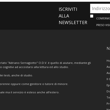
ISCRIVITI
ALLA
CONFERMO 
NEWSLETTER
PRESO VIS
N
H
lato "Adriano Sernagiotto" O.D.V. è quello di aiutare, mediante gli
Au
/o cognitivi ad accostarsi alla lettura ed allo studio.
Au
i testi, anche di studio.
Il
giorenne oppure come genitore o tutore di minore.
Ep
Do
ale ma il servizio è esteso anche all’estero.
Te
Pr
N