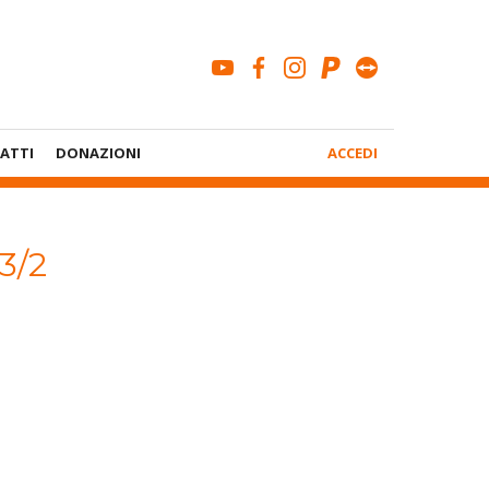
youtube
facebook
instagram
paypal
teamviewe
Menù
ATTI
DONAZIONI
ACCEDI
Account
 3/2