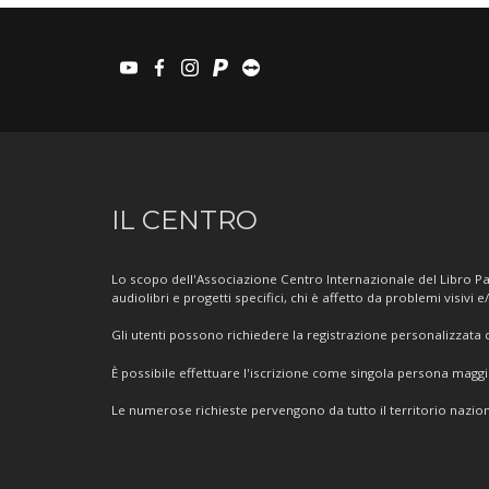
youtube
facebook
instagram
paypal
teamviewer
Informazioni
IL CENTRO
sul
Centro
Lo scopo dell'Associazione Centro Internazionale del Libro Par
audiolibri e progetti specifici, chi è affetto da problemi visivi e
Gli utenti possono richiedere la registrazione personalizzata de
È possibile effettuare l'iscrizione come singola persona mag
Le numerose richieste pervengono da tutto il territorio nazion