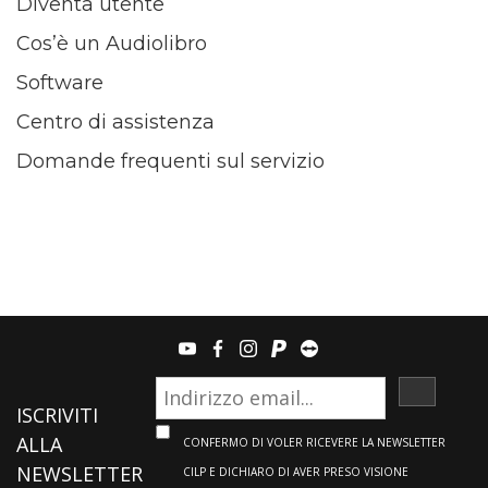
Diventa utente
Cos’è un Audiolibro
Software
Centro di assistenza
Domande frequenti sul servizio
youtube
facebook
instagram
paypal
teamviewer
ISCRIVI
ISCRIVITI
ALLA
CONFERMO DI VOLER RICEVERE LA NEWSLETTER
NEWSLETTER
CILP E DICHIARO DI AVER PRESO VISIONE