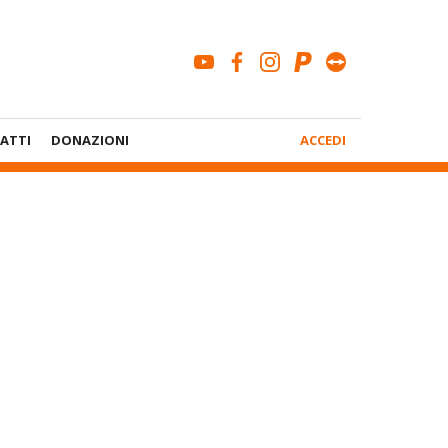
youtube
facebook
instagram
paypal
teamviewe
Menù
ATTI
DONAZIONI
ACCEDI
Account