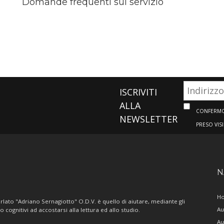
Domande frequenti sul servizio
ISCRIVITI
ALLA
CONFERMO 
NEWSLETTER
PRESO VIS
N
H
lato "Adriano Sernagiotto" O.D.V. è quello di aiutare, mediante gli
Au
/o cognitivi ad accostarsi alla lettura ed allo studio.
Au