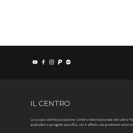
youtube
facebook
instagram
paypal
teamviewer
Informazioni
IL CENTRO
sul
Centro
Lo scopo dell'Associazione Centro Internazionale del Libro Par
audiolibri e progetti specifici, chi è affetto da problemi visivi e