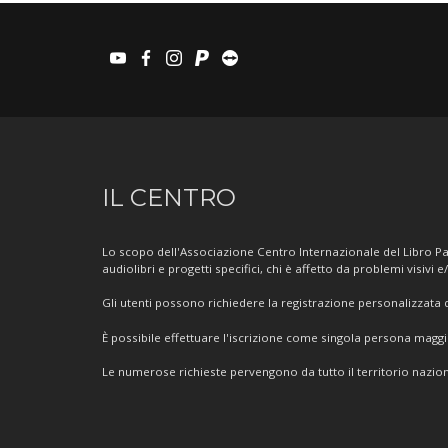
youtube
facebook
instagram
paypal
teamviewer
Informazioni
IL CENTRO
sul
Centro
Lo scopo dell'Associazione Centro Internazionale del Libro Par
audiolibri e progetti specifici, chi è affetto da problemi visivi e
Gli utenti possono richiedere la registrazione personalizzata de
È possibile effettuare l'iscrizione come singola persona mag
Le numerose richieste pervengono da tutto il territorio nazion