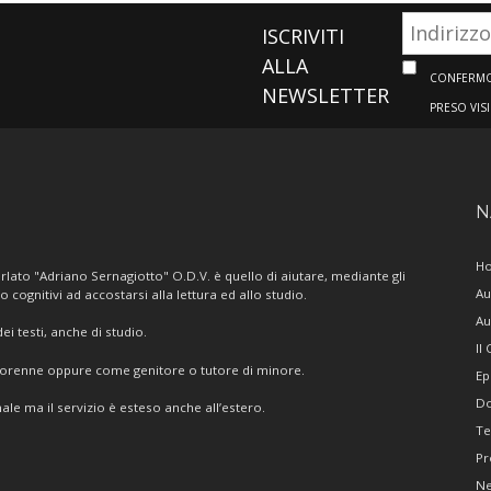
ISCRIVITI
ALLA
CONFERMO 
NEWSLETTER
PRESO VIS
N
H
lato "Adriano Sernagiotto" O.D.V. è quello di aiutare, mediante gli
Au
/o cognitivi ad accostarsi alla lettura ed allo studio.
Au
i testi, anche di studio.
Il
giorenne oppure come genitore o tutore di minore.
Ep
Do
ale ma il servizio è esteso anche all’estero.
Te
Pr
N