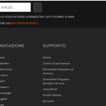
ISCRIVITI
DI VOLER RICEVERE LA NEWSLETTER CILP E DICHIARO DI AVER
IONE DELL'
INFORMATIVA PRIVACY.
AVIGAZIONE
SUPPORTO
ome
Home
diolibri
Centro di assistenza
dioriviste
Domande frequenti sul
servizio
 Centro
Domande frequenti –
ub3
donatori di voce
natori
Classifiche
cnologie
Profilo Utente
ogetti
Account
ews