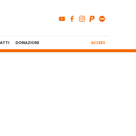
youtube
facebook
instagram
paypal
teamviewe
Menù
ATTI
DONAZIONI
ACCEDI
Account