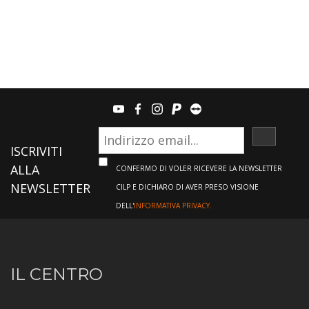
youtube
facebook
instagram
paypal
teamviewer
ISCRIVI
ISCRIVITI
ALLA
CONFERMO DI VOLER RICEVERE LA NEWSLETTER
NEWSLETTER
CILP E DICHIARO DI AVER PRESO VISIONE
DELL'
INFORMATIVA PRIVACY.
Informazioni
IL CENTRO
sul
Centro