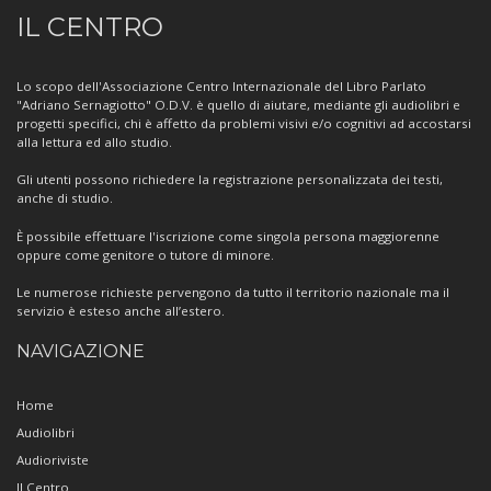
Informazioni
IL CENTRO
sul
Centro
Lo scopo dell'Associazione Centro Internazionale del Libro Parlato
"Adriano Sernagiotto" O.D.V. è quello di aiutare, mediante gli audiolibri e
progetti specifici, chi è affetto da problemi visivi e/o cognitivi ad accostarsi
alla lettura ed allo studio.
Gli utenti possono richiedere la registrazione personalizzata dei testi,
anche di studio.
È possibile effettuare l'iscrizione come singola persona maggiorenne
oppure come genitore o tutore di minore.
Le numerose richieste pervengono da tutto il territorio nazionale ma il
servizio è esteso anche all’estero.
NAVIGAZIONE
Home
Audiolibri
Audioriviste
Il Centro