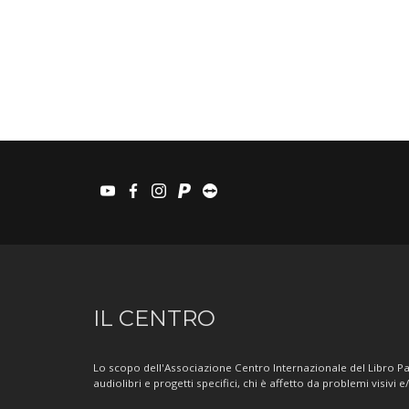
youtube
facebook
instagram
paypal
teamviewer
Informazioni
IL CENTRO
sul
Centro
Lo scopo dell'Associazione Centro Internazionale del Libro Par
audiolibri e progetti specifici, chi è affetto da problemi visivi e