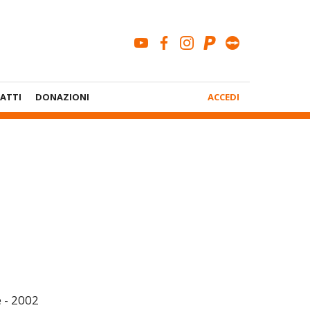
youtube
facebook
instagram
paypal
teamviewe
Menù
ATTI
DONAZIONI
ACCEDI
Account
 - 2002