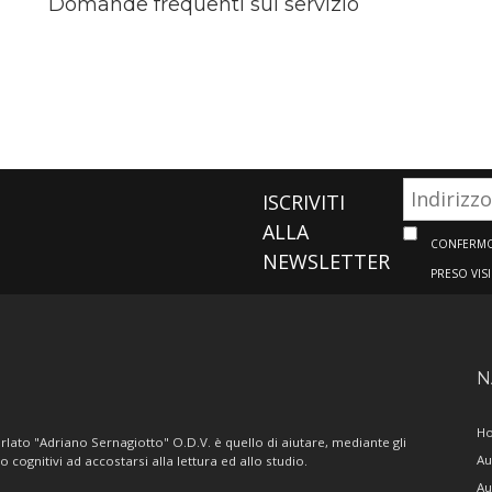
Domande frequenti sul servizio
ISCRIVITI
ALLA
CONFERMO 
NEWSLETTER
PRESO VIS
N
H
lato "Adriano Sernagiotto" O.D.V. è quello di aiutare, mediante gli
Au
/o cognitivi ad accostarsi alla lettura ed allo studio.
Au