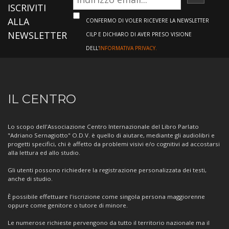
ISCRIVI
ISCRIVITI
ALLA
CONFERMO DI VOLER RICEVERE LA NEWSLETTER
NEWSLETTER
CILP E DICHIARO DI AVER PRESO VISIONE
DELL'
INFORMATIVA PRIVACY.
Informazioni
IL CENTRO
sul
Centro
Lo scopo dell'Associazione Centro Internazionale del Libro Parlato
"Adriano Sernagiotto" O.D.V. è quello di aiutare, mediante gli audiolibri e
progetti specifici, chi è affetto da problemi visivi e/o cognitivi ad accostarsi
alla lettura ed allo studio.
Gli utenti possono richiedere la registrazione personalizzata dei testi,
anche di studio.
È possibile effettuare l'iscrizione come singola persona maggiorenne
oppure come genitore o tutore di minore.
Le numerose richieste pervengono da tutto il territorio nazionale ma il