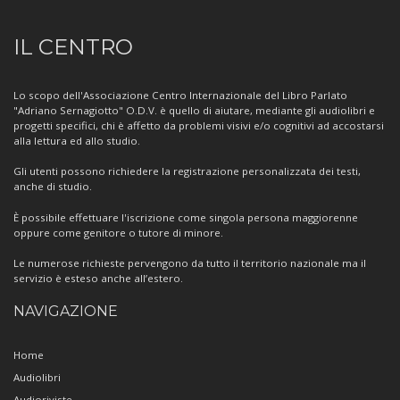
Informazioni
IL CENTRO
sul
Centro
Lo scopo dell'Associazione Centro Internazionale del Libro Parlato
"Adriano Sernagiotto" O.D.V. è quello di aiutare, mediante gli audiolibri e
progetti specifici, chi è affetto da problemi visivi e/o cognitivi ad accostarsi
alla lettura ed allo studio.
Gli utenti possono richiedere la registrazione personalizzata dei testi,
anche di studio.
È possibile effettuare l'iscrizione come singola persona maggiorenne
oppure come genitore o tutore di minore.
Le numerose richieste pervengono da tutto il territorio nazionale ma il
servizio è esteso anche all’estero.
NAVIGAZIONE
Home
Audiolibri
Audioriviste