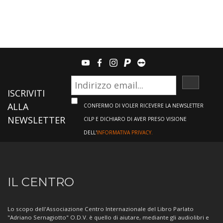
youtube
facebook
instagram
paypal
teamviewer
ISCRIVI
ISCRIVITI
ALLA
CONFERMO DI VOLER RICEVERE LA NEWSLETTER
NEWSLETTER
CILP E DICHIARO DI AVER PRESO VISIONE
DELL'
INFORMATIVA PRIVACY.
Informazioni
IL CENTRO
sul
Centro
Lo scopo dell'Associazione Centro Internazionale del Libro Parlato
"Adriano Sernagiotto" O.D.V. è quello di aiutare, mediante gli audiolibri e