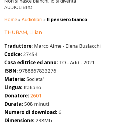
Non si nasce bianchi, lo si diventa
AUDIOLIBRO
Home
»
Audiolibri
»
Il pensiero bianco
THURAM, Lilian
Traduttore:
Marco Aime - Elena Buslacchi
Codice:
27454
Casa editrice ed anno:
TO - Add - 2021
ISBN:
9788867833276
Materia:
Societa'
Lingua:
Italiano
Donatore:
2601
Durata:
508 minuti
Numero di download:
6
Dimensione:
238Mb