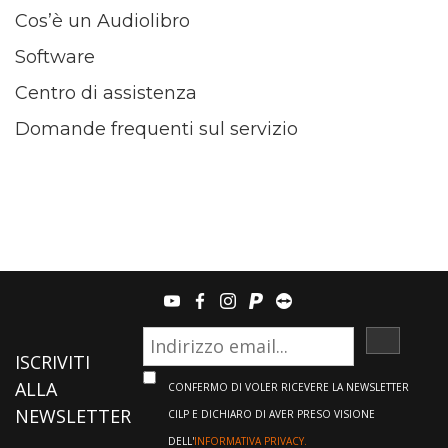
Cos’è un Audiolibro
Software
Centro di assistenza
Domande frequenti sul servizio
youtube
facebook
instagram
paypal
teamviewer
ISCRIVI
ISCRIVITI
ALLA
CONFERMO DI VOLER RICEVERE LA NEWSLETTER
NEWSLETTER
CILP E DICHIARO DI AVER PRESO VISIONE
DELL'
INFORMATIVA PRIVACY.