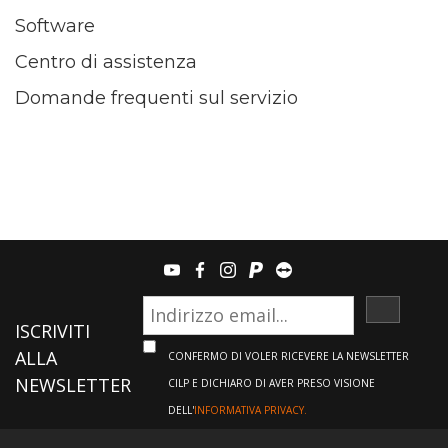
Software
Centro di assistenza
Domande frequenti sul servizio
youtube
facebook
instagram
paypal
teamviewer
ISCRIVI
ISCRIVITI
ALLA
CONFERMO DI VOLER RICEVERE LA NEWSLETTER
NEWSLETTER
CILP E DICHIARO DI AVER PRESO VISIONE
DELL'
INFORMATIVA PRIVACY.