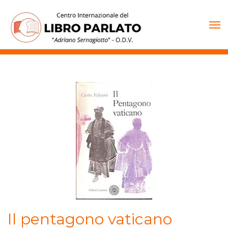
Vai
al
contenuto
Il pentagono vaticano