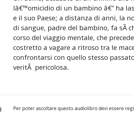
lâ€™omicidio di un bambino â€“ ha las
e il suo Paese; a distanza di anni, la n
di sangue, padre del bambino, fa sÃ­ ch
corso del viaggio mentale, che precede q
costretto a vagare a ritroso tra le mac
confrontarsi con quello stesso passato
veritÃ pericolosa.
O
Per poter ascoltare questo audiolibro devi essere reg