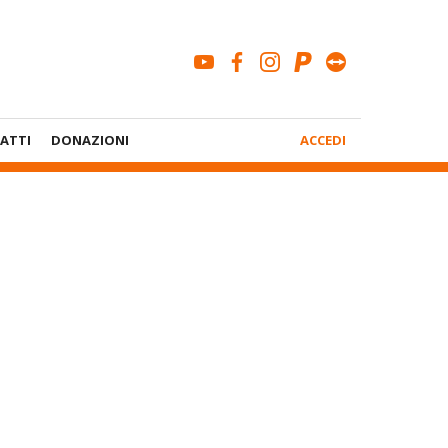
youtube
facebook
instagram
paypal
teamviewe
Menù
ATTI
DONAZIONI
ACCEDI
Account