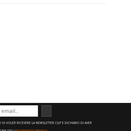
ISCRIVITI
DI VOLER RICEVERE LA NEWSLETTER CILP E DICHIARO DI AVER
IONE DELL'
INFORMATIVA PRIVACY.