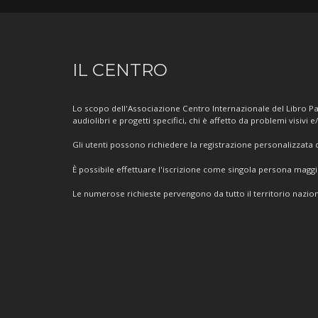
Informazioni
IL CENTRO
sul
Centro
Lo scopo dell'Associazione Centro Internazionale del Libro Par
audiolibri e progetti specifici, chi è affetto da problemi visivi e
Gli utenti possono richiedere la registrazione personalizzata de
È possibile effettuare l'iscrizione come singola persona mag
Le numerose richieste pervengono da tutto il territorio nazion