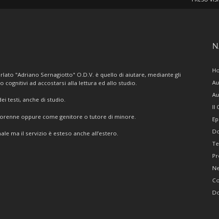
N
H
lato "Adriano Sernagiotto" O.D.V. è quello di aiutare, mediante gli
Au
/o cognitivi ad accostarsi alla lettura ed allo studio.
Au
i testi, anche di studio.
Il
giorenne oppure come genitore o tutore di minore.
Ep
Do
ale ma il servizio è esteso anche all’estero.
Te
Pr
N
Co
Do