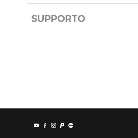
SUPPORTO
youtube
facebook
instagram
paypal
teamviewer