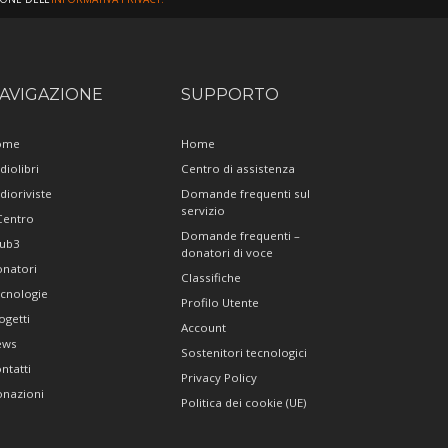
AVIGAZIONE
SUPPORTO
ome
Home
diolibri
Centro di assistenza
dioriviste
Domande frequenti sul
servizio
 Centro
Domande frequenti –
ub3
donatori di voce
natori
Classifiche
cnologie
Profilo Utente
ogetti
Account
ews
Sostenitori tecnologici
ntatti
Privacy Policy
nazioni
Politica dei cookie (UE)