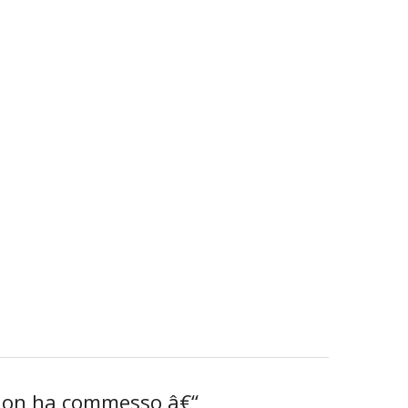
 non ha commesso â€“